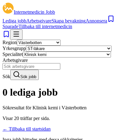
Internetmedicin Jobb
Lediga jobb
Arbetsgivare
Skapa bevakning
Annonsera
Sparade
Tillbaka till internetmedicin
Region
Yrkesgrupp
Specialitet
Arbetsgivare
Sök
Sök jobb
0 lediga jobb
Sökresultat för
Klinisk kemi i Västerbotten
Visar
20
träffar per sida.
← Tillbaka till startsidan
Inga jobb hittades med dessa sökkriterier.