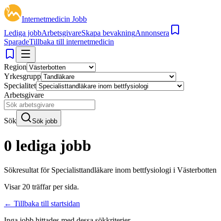
Internetmedicin Jobb
Lediga jobb
Arbetsgivare
Skapa bevakning
Annonsera
Sparade
Tillbaka till internetmedicin
Region
Yrkesgrupp
Specialitet
Arbetsgivare
Sök
Sök jobb
0 lediga jobb
Sökresultat för
Specialisttandläkare inom bettfysiologi i Västerbotten
Visar
20
träffar per sida.
← Tillbaka till startsidan
Inga jobb hittades med dessa sökkriterier.