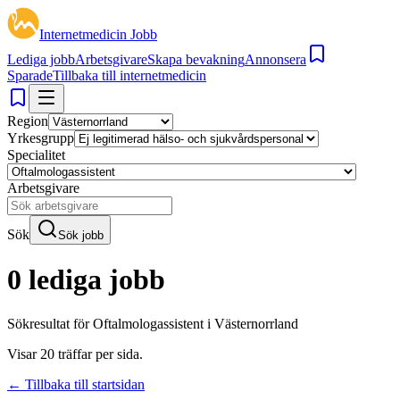
Internetmedicin Jobb
Lediga jobb
Arbetsgivare
Skapa bevakning
Annonsera
Sparade
Tillbaka till internetmedicin
Region
Yrkesgrupp
Specialitet
Arbetsgivare
Sök
Sök jobb
0 lediga jobb
Sökresultat för
Oftalmologassistent i Västernorrland
Visar
20
träffar per sida.
← Tillbaka till startsidan