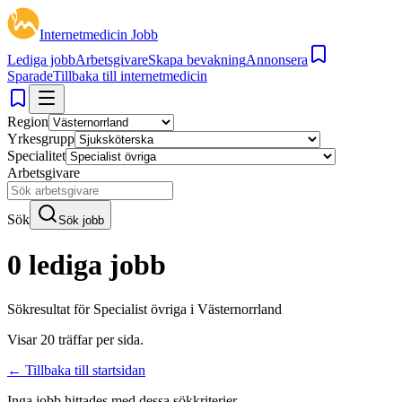
Internetmedicin Jobb
Lediga jobb
Arbetsgivare
Skapa bevakning
Annonsera
Sparade
Tillbaka till internetmedicin
Region
Yrkesgrupp
Specialitet
Arbetsgivare
Sök
Sök jobb
0 lediga jobb
Sökresultat för
Specialist övriga i Västernorrland
Visar
20
träffar per sida.
← Tillbaka till startsidan
Inga jobb hittades med dessa sökkriterier.