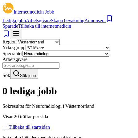
Internetmedicin Jobb
Lediga jobb
Arbetsgivare
Skapa bevakning
Annonsera
Sparade
Tillbaka till internetmedicin
Region
Yrkesgrupp
Specialitet
Arbetsgivare
Sök
Sök jobb
0 lediga jobb
Sökresultat för
Neuroradiologi i Västernorrland
Visar
20
träffar per sida.
← Tillbaka till startsidan
Inga jobb hittades med dessa sökkriterier.