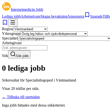
Internetmedicin Jobb
Lediga jobb
Arbetsgivare
Skapa bevakning
Annonsera
Sparade
Tillb
Region
Yrkesgrupp
Specialitet
Arbetsgivare
Sök
Sök jobb
0 lediga jobb
Sökresultat för
Specialistlogoped i Västmanland
Visar
20
träffar per sida.
← Tillbaka till startsidan
Inga jobb hittades med dessa sökkriterier.