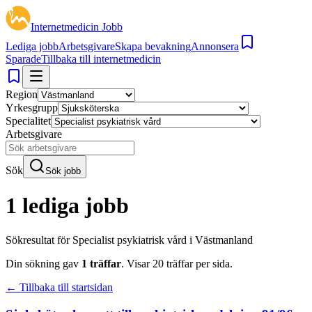
Internetmedicin Jobb
Lediga jobb
Arbetsgivare
Skapa bevakning
Annonsera
Sparade
Tillbaka till internetmedicin
Region
Yrkesgrupp
Specialitet
Arbetsgivare
Sök
Sök jobb
1 lediga jobb
Sökresultat för
Specialist psykiatrisk vård i Västmanland
Din sökning gav
1
träffar
.
Visar
20
träffar per sida.
← Tillbaka till startsidan