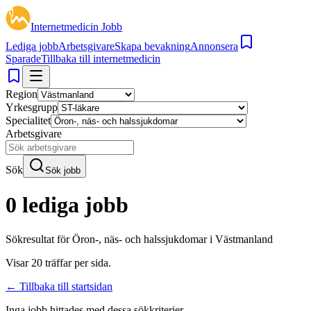
Internetmedicin Jobb
Lediga jobb
Arbetsgivare
Skapa bevakning
Annonsera
Sparade
Tillbaka till internetmedicin
Region
Yrkesgrupp
Specialitet
Arbetsgivare
Sök
Sök jobb
0 lediga jobb
Sökresultat för
Öron-, näs- och halssjukdomar i Västmanland
Visar
20
träffar per sida.
← Tillbaka till startsidan
Inga jobb hittades med dessa sökkriterier.