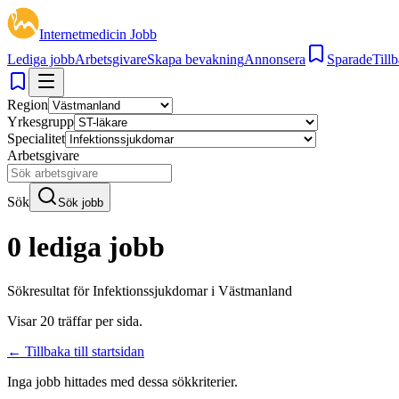
Internetmedicin Jobb
Lediga jobb
Arbetsgivare
Skapa bevakning
Annonsera
Sparade
Tillb
Region
Yrkesgrupp
Specialitet
Arbetsgivare
Sök
Sök jobb
0 lediga jobb
Sökresultat för
Infektionssjukdomar i Västmanland
Visar
20
träffar per sida.
← Tillbaka till startsidan
Inga jobb hittades med dessa sökkriterier.