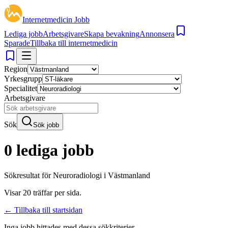
Internetmedicin Jobb
Lediga jobb
Arbetsgivare
Skapa bevakning
Annonsera
Sparade
Tillbaka till internetmedicin
Region
Yrkesgrupp
Specialitet
Arbetsgivare
Sök
Sök jobb
0 lediga jobb
Sökresultat för
Neuroradiologi i Västmanland
Visar
20
träffar per sida.
← Tillbaka till startsidan
Inga jobb hittades med dessa sökkriterier.