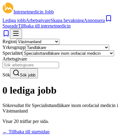
Internetmedicin Jobb
Lediga jobb
Arbetsgivare
Skapa bevakning
Annonsera
Sparade
Tillbaka till internetmedicin
Region
Yrkesgrupp
Specialitet
Arbetsgivare
Sök
Sök jobb
0 lediga jobb
Sökresultat för
Specialisttandläkare inom orofacial medicin i
Västmanland
Visar
20
träffar per sida.
← Tillbaka till startsidan