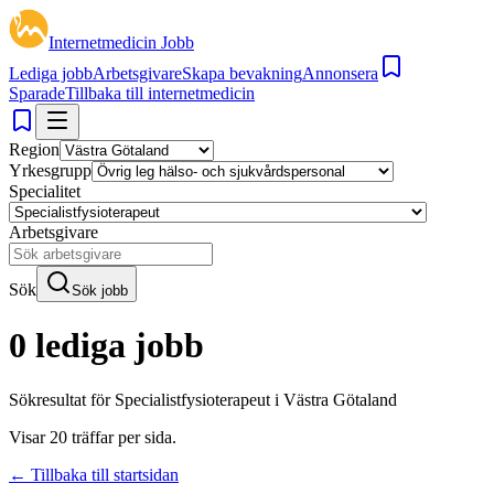
Internetmedicin Jobb
Lediga jobb
Arbetsgivare
Skapa bevakning
Annonsera
Sparade
Tillbaka till internetmedicin
Region
Yrkesgrupp
Specialitet
Arbetsgivare
Sök
Sök jobb
0 lediga jobb
Sökresultat för
Specialistfysioterapeut i Västra Götaland
Visar
20
träffar per sida.
← Tillbaka till startsidan