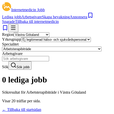
Internetmedicin Jobb
Lediga jobb
Arbetsgivare
Skapa bevakning
Annonsera
Sparade
Tillbaka till internetmedicin
Region
Yrkesgrupp
Specialitet
Arbetsgivare
Sök
Sök jobb
0 lediga jobb
Sökresultat för
Arbetsterapibiträde i Västra Götaland
Visar
20
träffar per sida.
← Tillbaka till startsidan