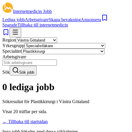
Internetmedicin Jobb
Lediga jobb
Arbetsgivare
Skapa bevakning
Annonsera
Sparade
Tillbaka till internetmedicin
Region
Yrkesgrupp
Specialitet
Arbetsgivare
Sök
Sök jobb
0 lediga jobb
Sökresultat för
Plastikkirurgi i Västra Götaland
Visar
20
träffar per sida.
← Tillbaka till startsidan
Inga jobb hittades med dessa sökkriterier.