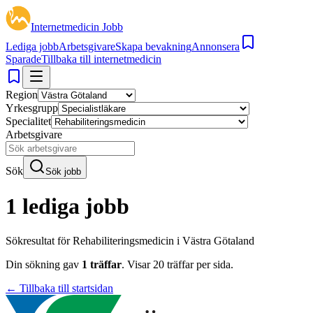
Internetmedicin Jobb
Lediga jobb
Arbetsgivare
Skapa bevakning
Annonsera
Sparade
Tillbaka till internetmedicin
Region
Yrkesgrupp
Specialitet
Arbetsgivare
Sök
Sök jobb
1 lediga jobb
Sökresultat för
Rehabiliteringsmedicin i Västra Götaland
Din sökning gav
1
träffar
.
Visar
20
träffar per sida.
← Tillbaka till startsidan