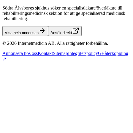
Södra Älvsborgs sjukhus söker en specialistläkare/överläkare till
rehabiliteringsmedicinsk sektion för att ge specialiserad medicinsk
rehabilitering.
Visa hela annonsen
Ansök direkt
©
2026
Internetmedicin AB. Alla rättigheter förbehållna.
Annonsera hos oss
Kontakt
Sitemap
Integritetspolicy
Ge återkoppling
↗