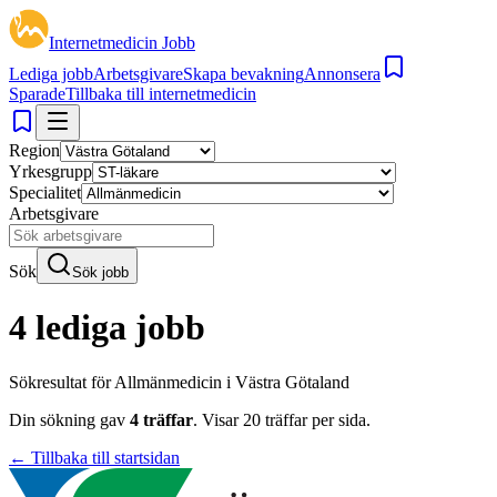
Internetmedicin Jobb
Lediga jobb
Arbetsgivare
Skapa bevakning
Annonsera
Sparade
Tillbaka till internetmedicin
Region
Yrkesgrupp
Specialitet
Arbetsgivare
Sök
Sök jobb
4 lediga jobb
Sökresultat för
Allmänmedicin i Västra Götaland
Din sökning gav
4
träffar
.
Visar
20
träffar per sida.
← Tillbaka till startsidan