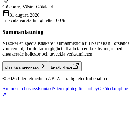
Göteborg, Västra Götaland
31 augusti 2026
Tillsvidareanställning
Heltid
100%
Sammanfattning
Vi söker en specialistläkare i allmänmedicin till Närhälsan Torslanda
vårdcentral, där du får möjlighet att arbeta i en kreativ miljö med
engagerade kollegor och utveckla verksamheten.
Visa hela annonsen
Ansök direkt
©
2026
Internetmedicin AB. Alla rättigheter förbehållna.
Annonsera hos oss
Kontakt
Sitemap
Integritetspolicy
Ge återkoppling
↗