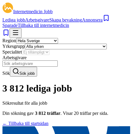
Internetmedicin Jobb
Lediga jobb
Arbetsgivare
Skapa bevakning
Annonsera
Sparade
Tillbaka till internetmedicin
Region
Yrkesgrupp
Specialitet
Arbetsgivare
Sök
Sök jobb
3 812 lediga jobb
Sökresultat för
alla jobb
Din sökning gav
3 812
träffar
.
Visar
20
träffar per sida.
← Tillbaka till startsidan