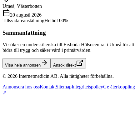
Umeå, Västerbotten
20 augusti 2026
Tillsvidareanställning
Heltid
100%
Sammanfattning
Vi söker en undersköterska till Ersboda Hälsocentral i Umeå för att
bidra till trygg och säker vård i primärvården.
Visa hela annonsen
Ansök direkt
©
2026
Internetmedicin AB. Alla rättigheter förbehållna.
Annonsera hos oss
Kontakt
Sitemap
Integritetspolicy
Ge återkoppling
↗