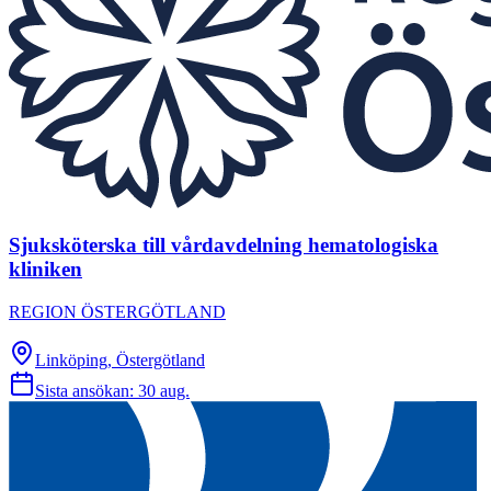
Sjuksköterska till vårdavdelning hematologiska
kliniken
REGION ÖSTERGÖTLAND
Linköping, Östergötland
Sista ansökan:
30 aug.