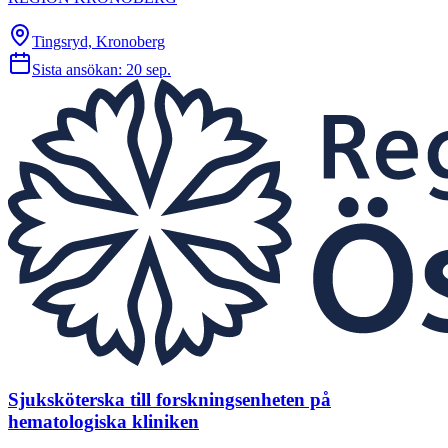
Tingsryd, Kronoberg
Sista ansökan:
20 sep.
Sjuksköterska till forskningsenheten på
hematologiska kliniken