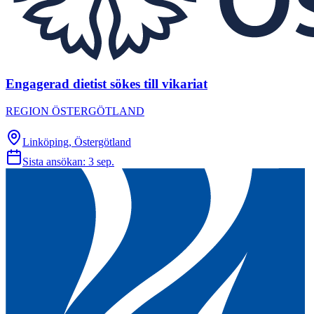
Engagerad dietist sökes till vikariat
REGION ÖSTERGÖTLAND
Linköping, Östergötland
Sista ansökan:
3 sep.