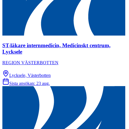
ST-läkare internmedicin, Medicinskt centrum,
Lycksele
REGION VÄSTERBOTTEN
Lycksele, Västerbotten
Sista ansökan:
23 aug.