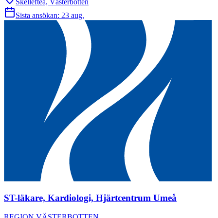
Skellefteå, Västerbotten
Sista ansökan:
23 aug.
ST-läkare, Kardiologi, Hjärtcentrum Umeå
REGION VÄSTERBOTTEN