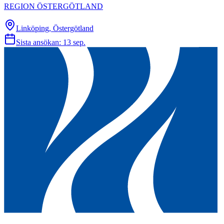
REGION ÖSTERGÖTLAND
Linköping, Östergötland
Sista ansökan:
13 sep.