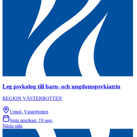
Leg psykolog till barn- och ungdomspsykiatrin
REGION VÄSTERBOTTEN
Umeå, Västerbotten
Sista ansökan:
19 aug.
Nästa sida