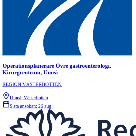
Operationsplanerare Övre gastroenterologi,
Kirurgcentrum, Umeå
REGION VÄSTERBOTTEN
Umeå, Västerbotten
Sista ansökan:
26 aug.